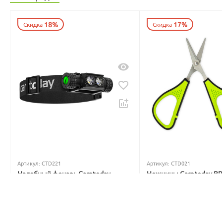
18%
17%
Скидка
Скидка
Артикул:
CTD221
Артикул:
CTD021
Налобный фонарь Carptoday
Ножницы Carptoday B
Apollo Blue 2 с функцией
5
1
подсвечивания лески синим
светом
В наличии
Нет в наличии
699
₽
3 999
₽
842
₽