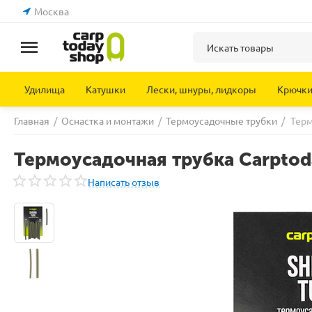
Москва
Удилища
Катушки
Лески, шнуры, лидкоры
Крючк
Главная
/
Оснастка и монтажи
/
Термоусадочные трубки
/
Терм
Термоусадочная трубка Carptoda
Написать отзыв