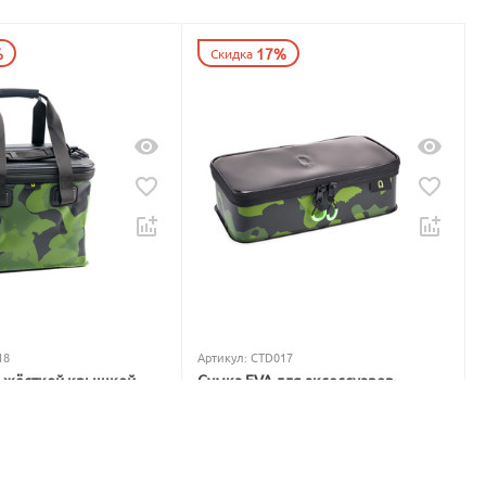
%
17%
Скидка
18
Артикул:
CTD017
с жёсткой крышкой
Сумка EVA для аксессуаров
qua Hard Box System
Carptoday Aqua Accessory Box
System
В наличии
1 299
₽