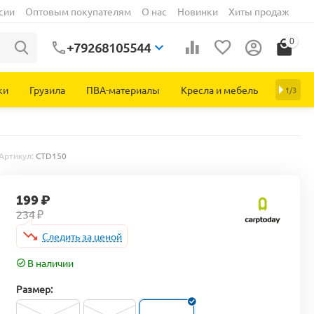
сии
Оптовым покупателям
О нас
Новинки
Хиты продаж
0
+79268105544
ки
Грузила
ПВА-материалы
Кресла и мебель
1/3
Артикул:
CTD150
199
₽
234
₽
Следить за ценой
В наличии
Размер: