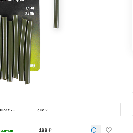
пность
Цена
199
₽
наличии