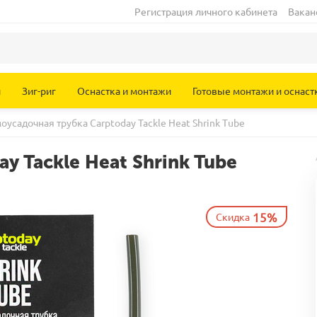
Регистрация личного кабинета
Вакан
и
Зиг-риг
Оснастка и монтажи
Готовые монтажи и оснаст
оусадочная трубка Carptoday Tackle Heat Shrink Tube
y Tackle Heat Shrink Tube
15%
Скидка