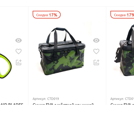
17%
17
Скидка
Скидка
Артикул:
CTD019
Артикул:
CTD0
RAID BLADES
Сумка EVA с жёсткой крышкой
Сумка EVA 
Carptoday Aqua Hard Box System
Carptoday A
5
1
5
1
В наличии
В наличии
5 999
₽
4 799
₽