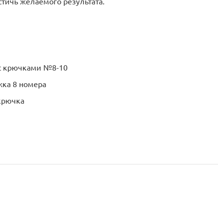
тичь желаемого результата.
я с крючками №8-10
жка 8 номера
 крючка