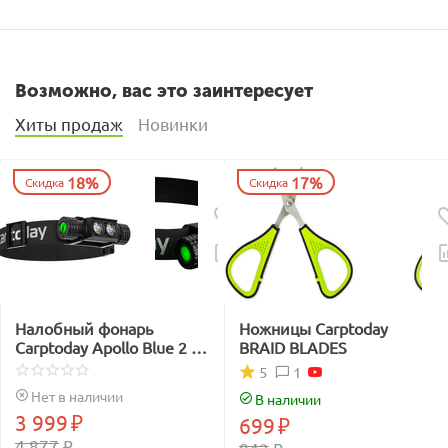
Возможно, вас это заинтересует
Хиты продаж
Новинки
18%
17%
Скидка
Скидка
Налобный фонарь
Ножницы Carptoday
Carptoday Apollo Blue 2 с
BRAID BLADES
функцией
1
5
подсвечивания лески
Нет в наличии
В наличии
синим светом
3 999
₽
699
₽
4 877
₽