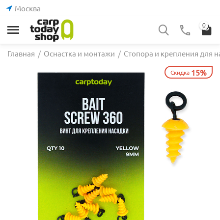
Москва
0
Главная
/
Оснастка и монтажи
/
Стопора и крепления для н
15%
Скидка