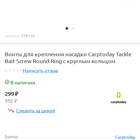
Артикул:
CTD132
Винты для крепления насадки Carptoday Tackle
Bait Screw Round Ring с круглым кольцом
Написать отзыв
В наличии
299
₽
352
₽
Следить за ценой
Бренд
Carptoday