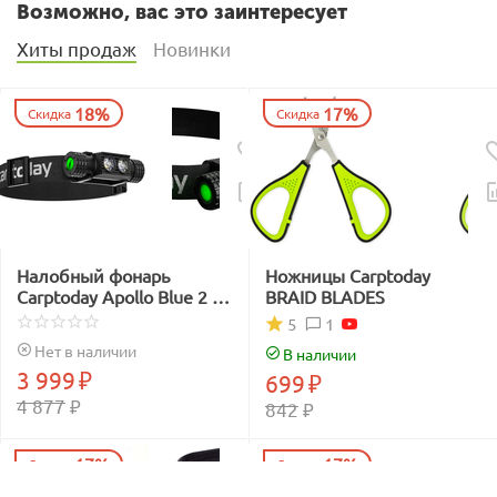
Возможно, вас это заинтересует
Хиты продаж
Новинки
18%
17%
Скидка
Скидка
Налобный фонарь
Ножницы Carptoday
Carptoday Apollo Blue 2 с
BRAID BLADES
функцией
1
5
подсвечивания лески
Нет в наличии
В наличии
синим светом
3 999
₽
699
₽
4 877
₽
842
₽
17%
17%
Скидка
Скидка