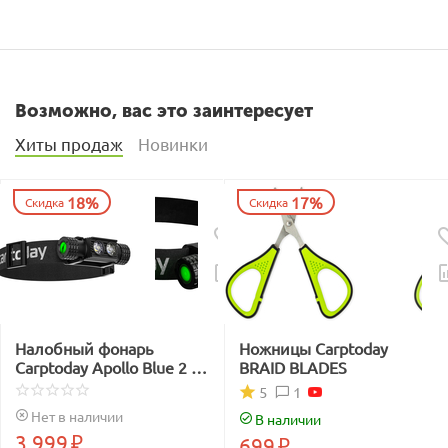
Возможно, вас это заинтересует
Хиты продаж
Новинки
18%
17%
Скидка
Скидка
Налобный фонарь
Ножницы Carptoday
Carptoday Apollo Blue 2 с
BRAID BLADES
функцией
1
5
подсвечивания лески
Нет в наличии
В наличии
синим светом
3 999
₽
699
₽