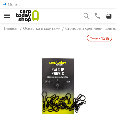
Москва
0
Главная
/
Оснастка и монтажи
/
Стопора и крепления для н
15%
Скидка