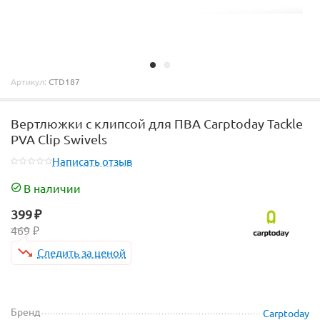
Артикул:
CTD187
Вертлюжки с клипсой для ПВА Carptoday Tackle
PVA Clip Swivels
Написать отзыв
В наличии
399
₽
469
₽
Следить за ценой
Бренд
Carptoday