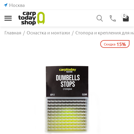
Москва
0
Главная
/
Оснастка и монтажи
/
Стопора и крепления для н
15%
Скидка