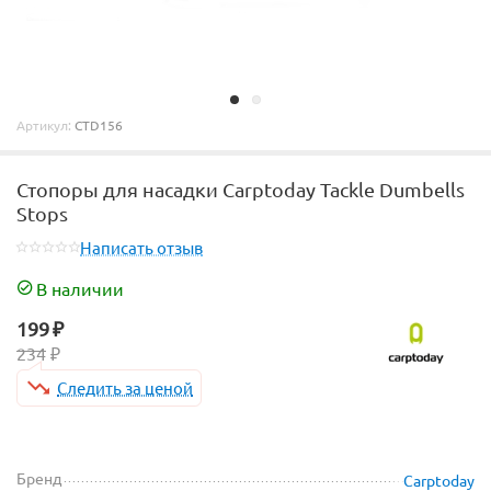
Артикул:
CTD156
Стопоры для насадки Carptoday Tackle Dumbells
Stops
Написать отзыв
В наличии
199
₽
234
₽
Следить за ценой
Бренд
Carptoday