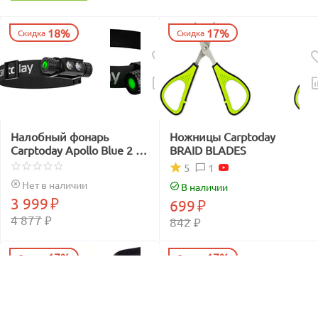
18%
17%
Скидка
Скидка
Налобный фонарь
Ножницы Carptoday
Carptoday Apollo Blue 2 с
BRAID BLADES
функцией
1
5
подсвечивания лески
Нет в наличии
В наличии
синим светом
3 999
₽
699
₽
4 877
₽
842
₽
17%
17%
Скидка
Скидка