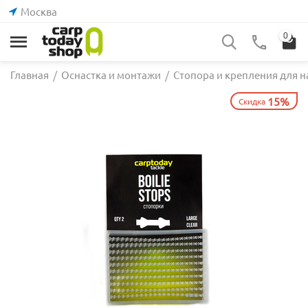
Москва
0
Главная
/
Оснастка и монтажи
/
Стопора и крепления для н
15%
Скидка