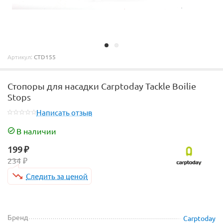
Артикул:
CTD155
Стопоры для насадки Carptoday Tackle Boilie
Stops
Написать отзыв
В наличии
199
₽
234
₽
Следить за ценой
Бренд
Carptoday