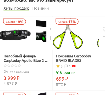
Возможно, вас это заинтересует
Хиты продаж
Новинки
18%
17%
Скидка
Скидка
Налобный фонарь
Ножницы Carptoday
Carptoday Apollo Blue 2 с
BRAID BLADES
функцией
1
5
подсвечивания лески
Нет в наличии
В наличии
синим светом
3 999
₽
699
₽
4 877
₽
842
₽
17%
17%
Скидка
Скидка