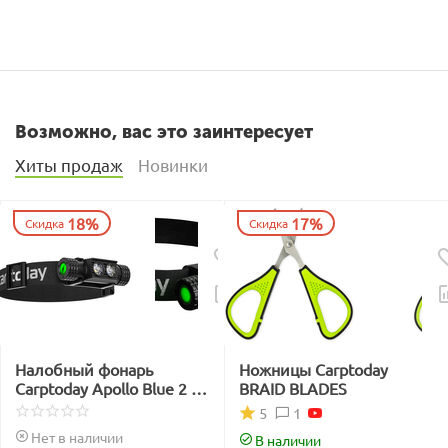
Возможно, вас это заинтересует
Хиты продаж
Новинки
18%
17%
Скидка
Скидка
Налобный фонарь
Ножницы Carptoday
Carptoday Apollo Blue 2 с
BRAID BLADES
функцией
1
5
подсвечивания лески
Нет в наличии
В наличии
синим светом