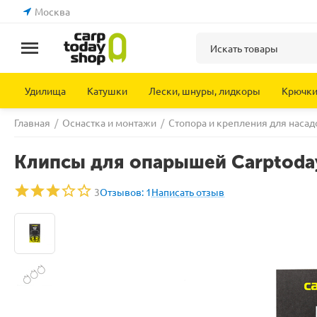
Москва
Удилища
Катушки
Лески, шнуры, лидкоры
Крючк
Главная
/
Оснастка и монтажи
/
Стопора и крепления для насад
Клипсы для опарышей Carptoday 
3
Отзывов: 1
Написать отзыв