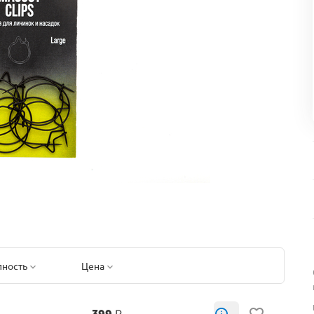
пность
Цена