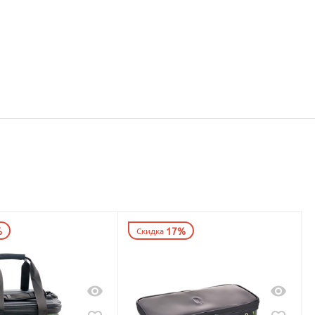
%
17%
Скидка