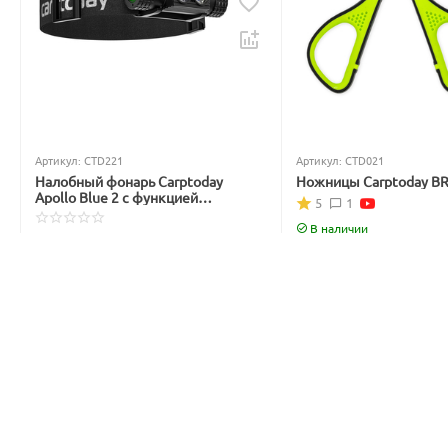
Артикул:
CTD221
Артикул:
CTD021
Налобный фонарь Carptoday
Ножницы Carptoday B
Apollo Blue 2 с функцией
5
1
подсвечивания лески синим
светом
В наличии
Нет в наличии
699
₽
3 999
₽
842
₽
4 877
₽
Вы экономите: 
143
 ₽
Вы экономите: 
878
 ₽
15%
15%
Скидка
Скидка