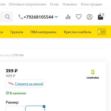
сии
Оптовым покупателям
О нас
Новинки
Хиты продаж
0
+79268105544
ки
Грузила
ПВА-материалы
Кресла и мебель
1/3
Артикул:
CTD194
399
₽
469
₽
Следить за ценой
В наличии
Размер: