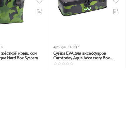
18
Артикул:
CTD017
с жёсткой крышкой
Сумка EVA для аксессуаров
qua Hard Box System
Carptoday Aqua Accessory Box
System
В наличии
1 299
₽
1 565
₽
Вы экономите: 
266
 ₽
: 
983
 ₽
%