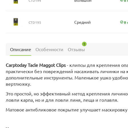
Большой
CTD194
В 
Средний
CTD195
В 
1
Описание
Особенности
Отзывы
Carptoday Tacle Maggot Clips
- клипсы для крепления оп
практически без повреждений насаживать личинки на к
дополнительные инструменты. Маленькое ушко удобно 
вертлюжку.
Это простой, но эффективный метод крепления личинок
ловли карпа, но и для ловли линя, леща и голавля.
Матовое антибликовое покрытие улучшает маскировку о