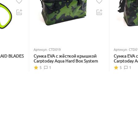
Артикул:
CTD019
Артикул:
CTD0
RAID BLADES
Сумка EVA с жёсткой крышкой
Сумка EVA 
Carptoday Aqua Hard Box System
Carptoday A
5
1
5
1
В наличии
В наличии
5 999
₽
4 799
₽
7 228
₽
5 782
₽
Вы экономите: 
1 229
 ₽
Вы экономите
17%
18
Скидка
Скидка