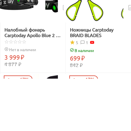
Налобный фонарь
Ножницы Carptoday
Carptoday Apollo Blue 2 с
BRAID BLADES
функцией
1
5
подсвечивания лески
Нет в наличии
В наличии
синим светом
3 999
₽
699
₽
4 877
₽
842
₽
17%
17%
Скидка
Скидка
Сумка EVA с жёсткой
Сумка EVA с жёсткой
крышкой Carptoday Aqua
крышкой Carptoday Aqua