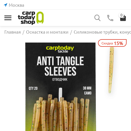
Москва
0
Главная
/
Оснастка и монтажи
/
Силиконовые трубки, кону
15%
Скидка