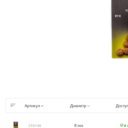
Артикул
Диаметр
Досту
8 мм
CTD130
В 