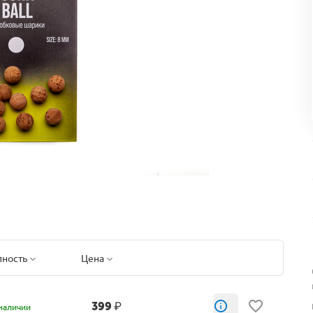
пность
Цена
399
₽
наличии