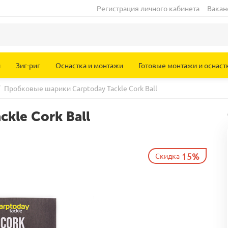
Регистрация личного кабинета
Вакан
и
Зиг-риг
Оснастка и монтажи
Готовые монтажи и оснаст
Пробковые шарики Carptoday Tackle Cork Ball
kle Cork Ball
15%
Скидка