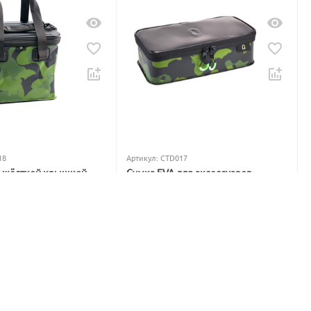
18
Артикул:
CTD017
с жёсткой крышкой
Сумка EVA для аксессуаров
qua Hard Box System
Carptoday Aqua Accessory Box
System
В наличии
1 299
₽
1 565
₽
Вы экономите: 
266
 ₽
: 
983
 ₽
%