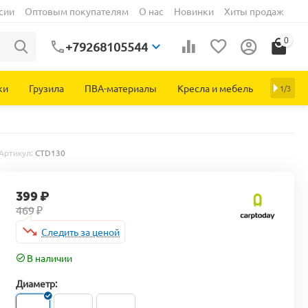
сии
Оптовым покупателям
О нас
Новинки
Хиты продаж
0
+79268105544
ки
Грузила
ПВА-материалы
Кресла и мебель
1/3
Артикул:
CTD130
399
₽
469
₽
Следить за ценой
В наличии
Диаметр: