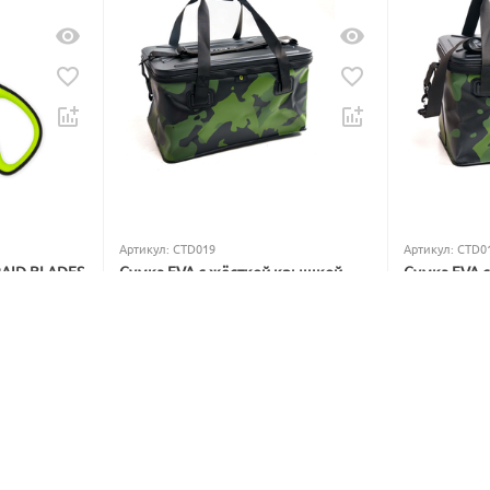
Артикул:
CTD019
Артикул:
CTD0
RAID BLADES
Сумка EVA с жёсткой крышкой
Сумка EVA 
Carptoday Aqua Hard Box System
Carptoday A
5
1
5
1
В наличии
В наличии
5 999
₽
4 799
₽
7 228
₽
5 782
₽
Вы экономите: 
1 229
 ₽
Вы экономите
17%
18
Скидка
Скидка