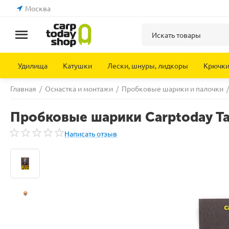
Москва
Удилища
Катушки
Лески, шнуры, лидкоры
Крючк
Главная
/
Оснастка и монтажи
/
Пробковые шарики и палочки
/
Пробковые шарики Carptoday Tac
Написать отзыв