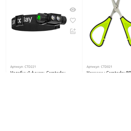
Артикул:
CTD221
Артикул:
CTD021
Налобный фонарь Carptoday
Ножницы Carptoday B
Apollo Blue 2 с функцией
5
1
подсвечивания лески синим
светом
В наличии
Нет в наличии
699
₽
3 999
₽
842
₽
4 877
₽
Вы экономите: 
143
 ₽
Вы экономите: 
878
 ₽
15%
15%
Скидка
Скидка