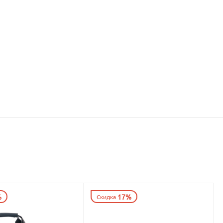
%
17%
Скидка