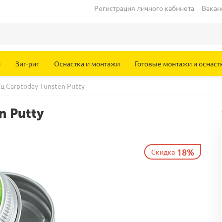
Регистрация личного кабинета
Вакан
и
Зиг-риг
Оснастка и монтажи
Готовые монтажи и оснаст
ц Carptoday Tunsten Putty
n Putty
18%
Скидка