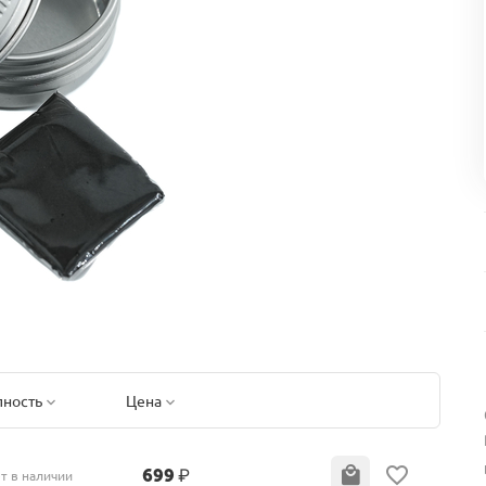
пность
Цена
699
₽
т в наличии