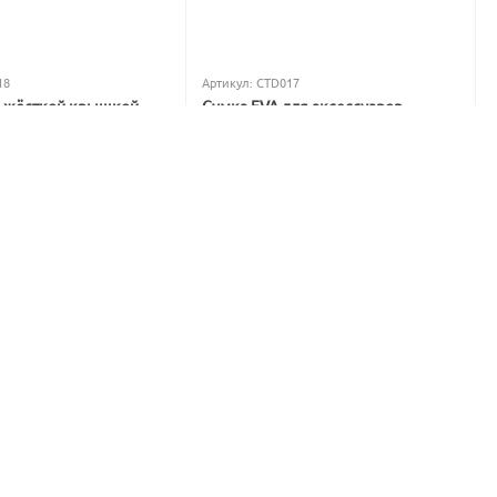
18
Артикул:
CTD017
с жёсткой крышкой
Сумка EVA для аксессуаров
qua Hard Box System
Carptoday Aqua Accessory Box
System
В наличии
1 299
₽
1 565
₽
Вы экономите: 
266
 ₽
: 
983
 ₽
%