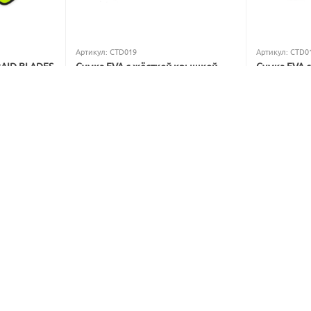
Артикул:
CTD019
Артикул:
CTD0
RAID BLADES
Сумка EVA с жёсткой крышкой
Сумка EVA 
Carptoday Aqua Hard Box System
Carptoday A
5
1
5
1
В наличии
В наличии
5 999
₽
4 799
₽
7 228
₽
5 782
₽
Вы экономите: 
1 229
 ₽
Вы экономите
17%
18
Скидка
Скидка