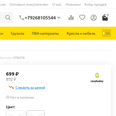
сии
Оптовым покупателям
О нас
Новинки
Хиты продаж
0
+79268105544
ки
Грузила
ПВА-материалы
Кресла и мебель
1/3
Артикул:
CTD270
699
₽
852
₽
Следить за ценой
Нет в наличии
Цвет: