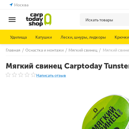
Москва
Удилища
Катушки
Лески, шнуры, лидкоры
Крючк
Главная
/
Оснастка и монтажи
/
Мягкий свинец
/
Мягкий свине
Мягкий свинец Carptoday Tunste
Написать отзыв