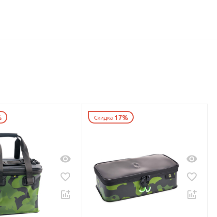
%
17%
Скидка