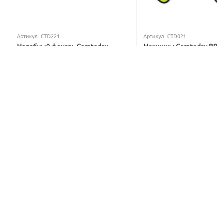
Артикул:
CTD221
Артикул:
CTD021
Налобный фонарь Carptoday
Ножницы Carptoday B
Apollo Blue 2 с функцией
5
1
подсвечивания лески синим
светом
В наличии
Нет в наличии
699
₽
3 999
₽
842
₽
4 877
₽
Вы экономите: 
143
 ₽
Вы экономите: 
878
 ₽
15%
15%
Скидка
Скидка