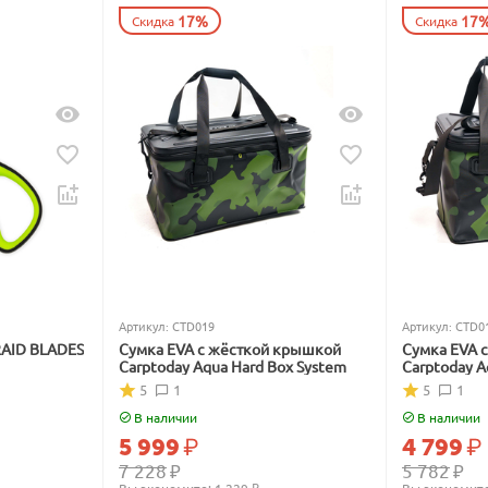
17%
17
Скидка
Скидка
Артикул:
CTD019
Артикул:
CTD0
RAID BLADES
Сумка EVA с жёсткой крышкой
Сумка EVA 
Carptoday Aqua Hard Box System
Carptoday A
5
1
5
1
В наличии
В наличии
5 999
₽
4 799
₽
7 228
₽
5 782
₽