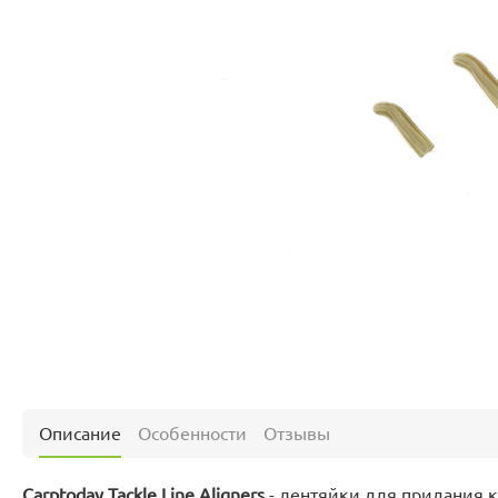
Описание
Особенности
Отзывы
Carptoday Tackle Line Aligners
- лентяйки для придания к