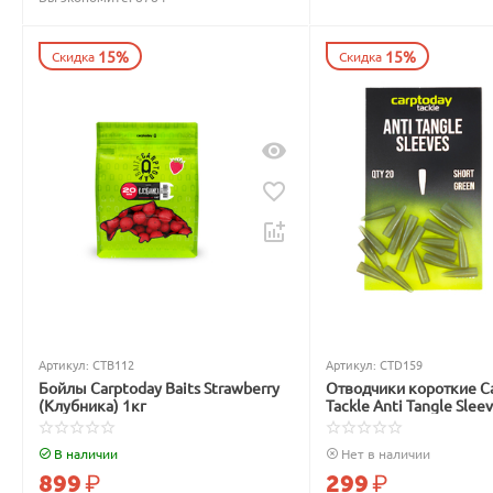
15%
15%
Скидка
Скидка
Артикул:
CTB112
Артикул:
CTD159
Бойлы Carptoday Baits Strawberry
Отводчики короткие C
(Клубника) 1кг
Tackle Anti Tangle Slee
зелёные
В наличии
Нет в наличии
899
₽
299
₽