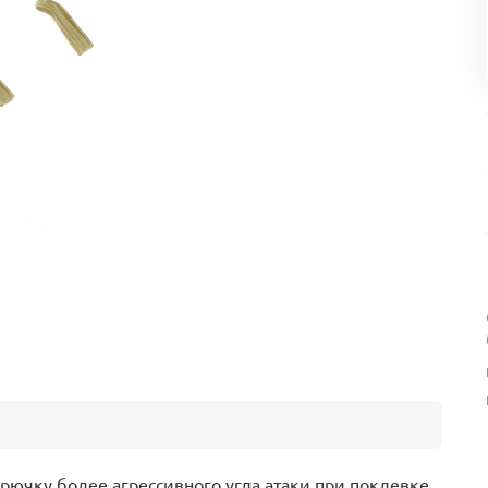
рючку более агрессивного угла атаки при поклевке