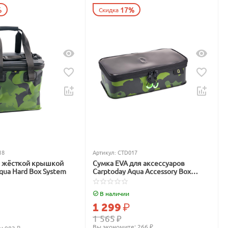
%
17%
Скидка
18
Артикул:
CTD017
с жёсткой крышкой
Сумка EVA для аксессуаров
qua Hard Box System
Carptoday Aqua Accessory Box
System
В наличии
1 299
₽
1 565
₽
Вы экономите: 
266
 ₽