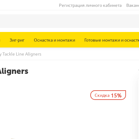
Регистрация личного кабинета
Вакан
и
Зиг-риг
Оснастка и монтажи
Готовые монтажи и оснаст
Tackle Line Aligners
ligners
15%
Скидка