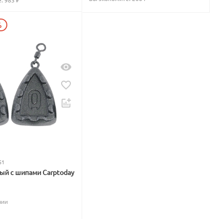
: 
983
 ₽
%
51
вый с шипами Carptoday
чии