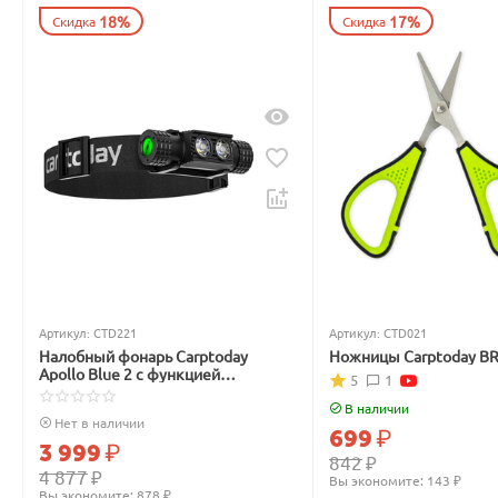
18%
17%
Скидка
Скидка
Артикул:
CTD221
Артикул:
CTD021
Налобный фонарь Carptoday
Ножницы Carptoday B
Apollo Blue 2 с функцией
5
1
подсвечивания лески синим
светом
В наличии
Нет в наличии
699
₽
3 999
₽
842
₽
4 877
₽
Вы экономите: 
143
 ₽
Вы экономите: 
878
 ₽