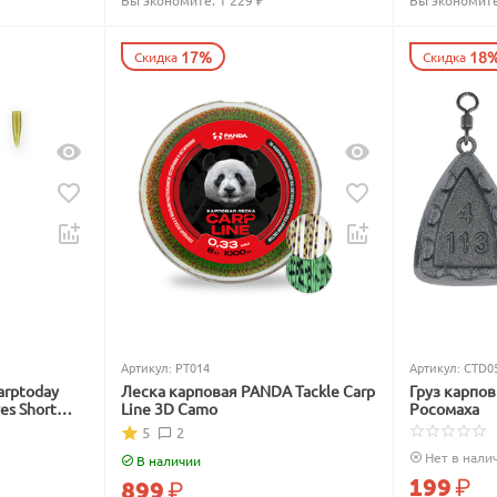
Вы экономите: 
1 229
 ₽
Вы экономите
17%
18
Скидка
Скидка
Артикул:
PT014
Артикул:
CTD0
arptoday
Леска карповая PANDA Tackle Carp
Груз карпо
ves Short
Line 3D Camo
Росомаха
5
2
Нет в нали
В наличии
199
₽
899
₽