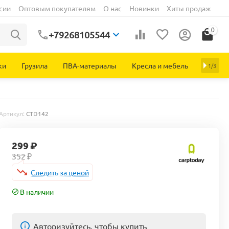
сии
Оптовым покупателям
О нас
Новинки
Хиты продаж
0
+79268105544
ки
Грузила
ПВА-материалы
Кресла и мебель
1/3
Артикул:
CTD142
299
₽
352
₽
Следить за ценой
В наличии
Авторизуйтесь, чтобы купить