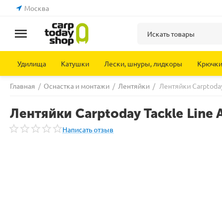
Москва
Удилища
Катушки
Лески, шнуры, лидкоры
Крючк
Главная
/
Оснастка и монтажи
/
Лентяйки
/
Лентяйки Carptoday 
Лентяйки Carptoday Tackle Line A
Написать отзыв