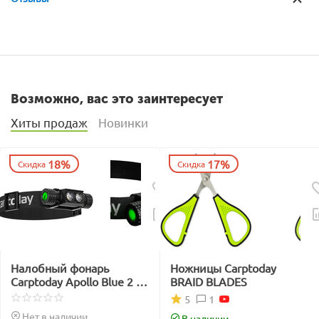
Возможно, вас это заинтересует
Хиты продаж
Новинки
18%
17%
Скидка
Скидка
Налобный фонарь
Ножницы Carptoday
Carptoday Apollo Blue 2 с
BRAID BLADES
функцией
1
5
подсвечивания лески
Нет в наличии
В наличии