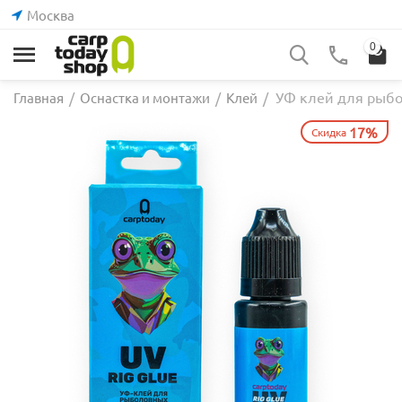
Москва
0
УФ клей для рыбол
Главная
/
Оснастка и монтажи
/
Клей
/
17%
Скидка