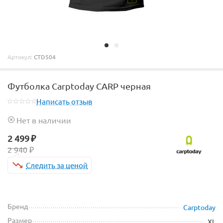
Артикул:
CTD504
Футболка Carptoday CARP черная
Написать отзыв
Нет в наличии
2 499
₽
2 940
₽
Следить за ценой
Бренд
Carptoday
Размер
XL