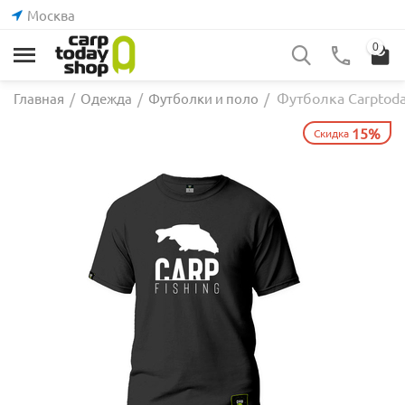
Москва
0
Футболка Carptod
Главная
/
Одежда
/
Футболки и поло
/
15%
Скидка