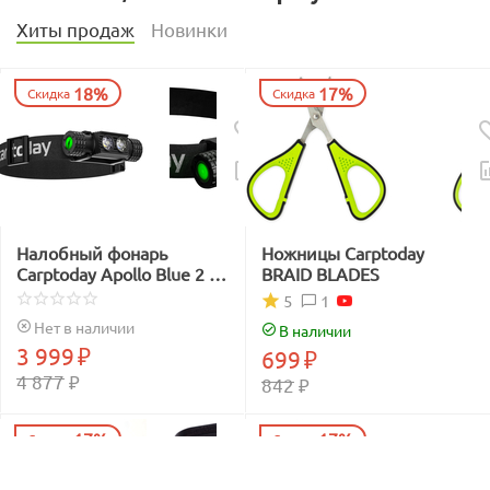
Хиты продаж
Новинки
18%
17%
Скидка
Скидка
Налобный фонарь
Ножницы Carptoday
Carptoday Apollo Blue 2 с
BRAID BLADES
функцией
1
5
подсвечивания лески
Нет в наличии
В наличии
синим светом
3 999
₽
699
₽
4 877
₽
842
₽
17%
17%
Скидка
Скидка