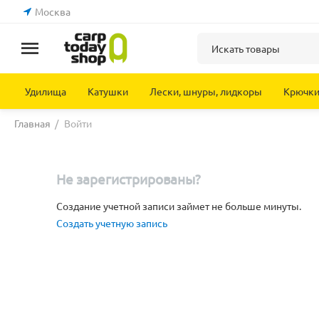
Москва
Удилища
Катушки
Лески, шнуры, лидкоры
Крючк
Главная
/
Войти
Не зарегистрированы?
Создание учетной записи займет не больше минуты.
Создать учетную запись