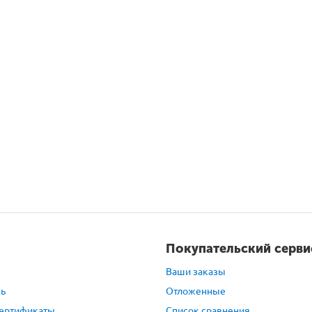
Покупательский серви
Ваши заказы
зь
Отложенные
ертификаты
Список сравнения