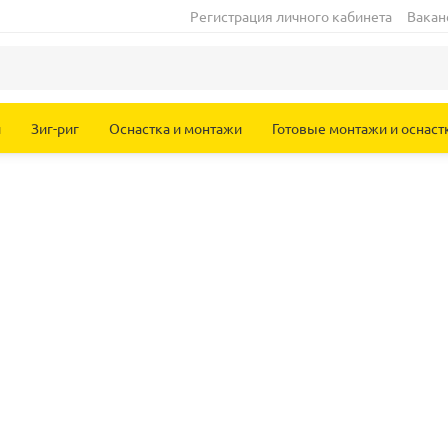
Регистрация личного кабинета
Вакан
и
Зиг-риг
Оснастка и монтажи
Готовые монтажи и оснаст