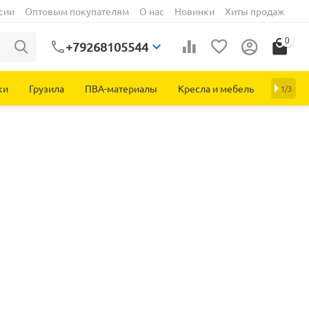
сии
Оптовым покупателям
О нас
Новинки
Хиты продаж
0
+79268105544
ки
Грузила
ПВА-материалы
Кресла и мебель
1/3