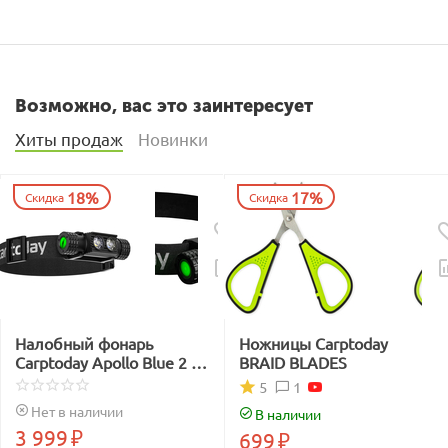
Возможно, вас это заинтересует
Хиты продаж
Новинки
18%
17%
Скидка
Скидка
Налобный фонарь
Ножницы Carptoday
Carptoday Apollo Blue 2 с
BRAID BLADES
функцией
1
5
подсвечивания лески
Нет в наличии
В наличии
синим светом
3 999
₽
699
₽