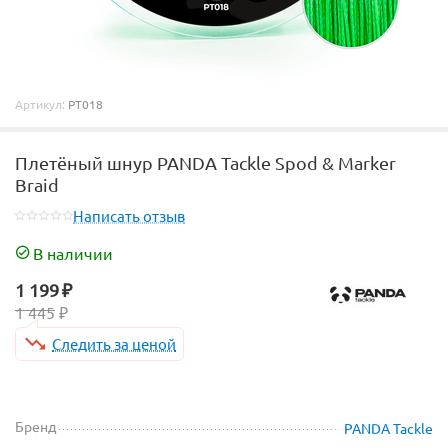
Артикул:
PT018
Плетёный шнур PANDA Tackle Spod & Marker
Braid
Написать отзыв
В наличии
1 199
₽
1 445
₽
Следить за ценой
Бренд
PANDA Tackle