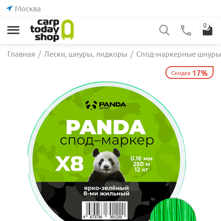
Москва
0
Главная
/
Лески, шнуры, лидкоры
/
Спод-маркерные шнуры
17%
Скидка