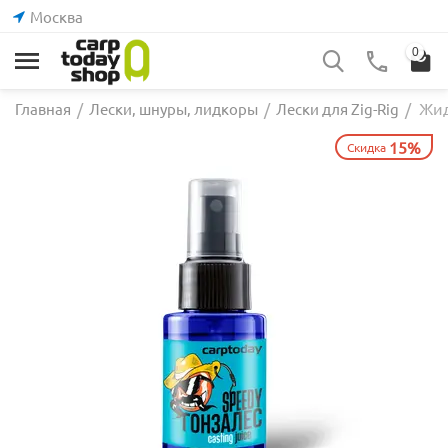
Москва
0
Жид
Главная
/
Лески, шнуры, лидкоры
/
Лески для Zig-Rig
/
15%
Скидка