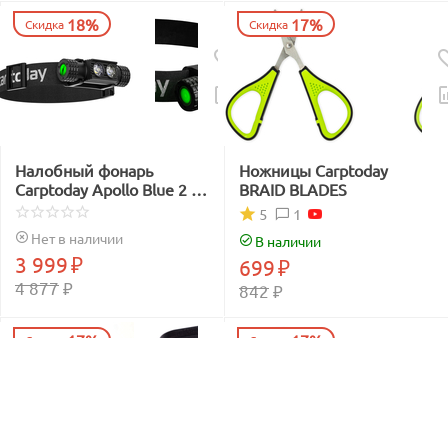
18%
17%
Скидка
Скидка
Налобный фонарь
Ножницы Carptoday
Carptoday Apollo Blue 2 с
BRAID BLADES
функцией
1
5
подсвечивания лески
Нет в наличии
В наличии
синим светом
3 999
₽
699
₽
4 877
₽
842
₽
17%
17%
Скидка
Скидка