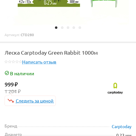
Артикул:
CTD280
Леска Carptoday Green Rabbit 1000м
Написать отзыв
В наличии
999
₽
1 204
₽
Следить за ценой
Бренд
Carptoday
Диаметр
0.23 мм