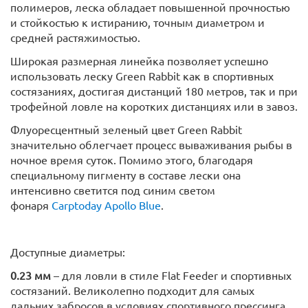
полимеров, леска обладает повышенной прочностью
и стойкостью к истиранию, точным диаметром и
средней растяжимостью.
Широкая размерная линейка позволяет успешно
использовать леску Green Rabbit как в спортивных
состязаниях, достигая дистанций 180 метров, так и при
трофейной ловле на коротких дистанциях или в завоз.
Флуоресцентный зеленый цвет Green Rabbit
значительно облегчает процесс вываживания рыбы в
ночное время суток. Помимо этого, благодаря
специальному пигменту в составе лески она
интенсивно светится под синим светом
фонаря
Carptoday Apollo Blue
.
Доступные диаметры:
0.23 мм
– для ловли в стиле Flat Feeder и спортивных
состязаний. Великолепно подходит для самых
дальних забросов в условиях спортивного прессинга.