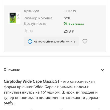
Артикул
CTD239
Размер крючка
№8
Доступность
В наличии
Цена
299
₽
Авторизуйтесь, чтобы купить
Описание
Carptoday Wide Gape Classic ST
- это классическая
форма крючков Wide Gape с прямым жалом и
загнутым внутрь на 15° ушком. Широкий поддев и
супер острое жало великолепно засекают и держат
рыбу.