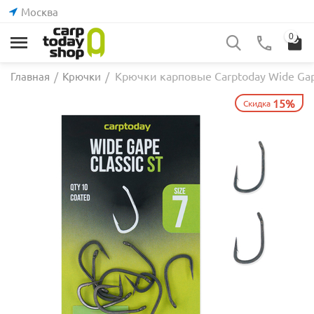
Москва
0
Крючки карповые Carptoday Wide Gape
Главная
/
Крючки
/
15%
Скидка