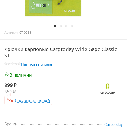
Артикул:
CTD238
Крючки карповые Carptoday Wide Gape Classic
ST
Написать отзыв
В наличии
299
₽
352
₽
Следить за ценой
Бренд
Carptoday