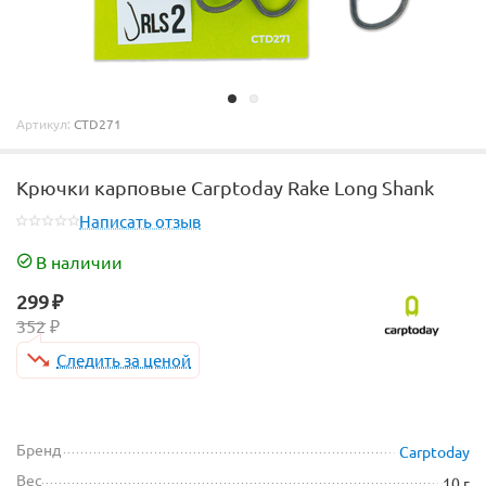
Артикул:
CTD271
Крючки карповые Carptoday Rake Long Shank
Написать отзыв
В наличии
299
₽
352
₽
Следить за ценой
Бренд
Carptoday
Вес
10 г