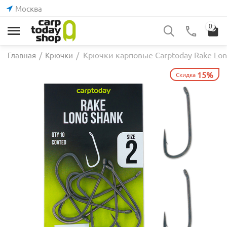
Москва
0
Крючки карповые Carptoday Rake Lon
Главная
/
Крючки
/
15%
Скидка