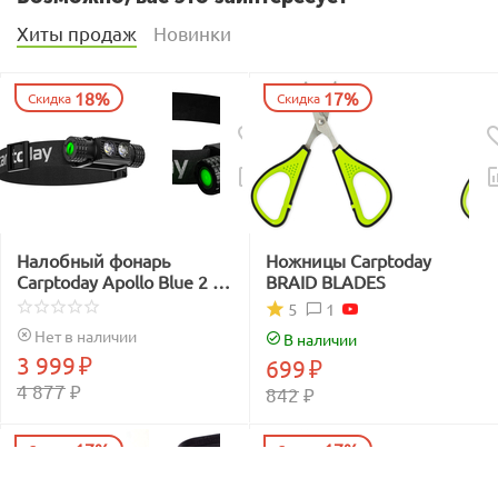
Хиты продаж
Новинки
18%
17%
Скидка
Скидка
Налобный фонарь
Ножницы Carptoday
Carptoday Apollo Blue 2 с
BRAID BLADES
функцией
1
5
подсвечивания лески
Нет в наличии
В наличии
синим светом
3 999
₽
699
₽
4 877
₽
842
₽
17%
17%
Скидка
Скидка