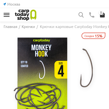
Москва
0
Крючки карповые Carptoday Monkey 
Главная
/
Крючки
/
15%
Скидка