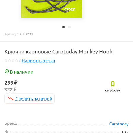
Артикул:
CTD231
Крючки карповые Carptoday Monkey Hook
Написать отзыв
В наличии
299
₽
352
₽
Следить за ценой
Бренд
Carptoday
Вес
10 г