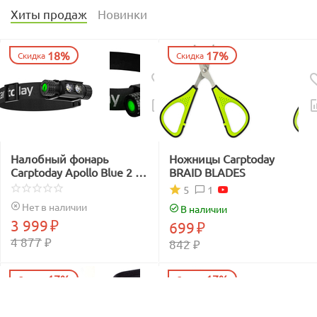
Хиты продаж
Новинки
18%
17%
Скидка
Скидка
Налобный фонарь
Ножницы Carptoday
Carptoday Apollo Blue 2 с
BRAID BLADES
функцией
1
5
подсвечивания лески
Нет в наличии
В наличии
синим светом
3 999
₽
699
₽
4 877
₽
842
₽
17%
17%
Скидка
Скидка