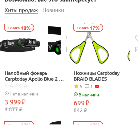
Хиты продаж
Новинки
18%
17%
Скидка
Скидка
Налобный фонарь
Ножницы Carptoday
Carptoday Apollo Blue 2 с
BRAID BLADES
функцией
1
5
подсвечивания лески
Нет в наличии
В наличии
синим светом
3 999
₽
699
₽
4 877
₽
842
₽
17%
17%
Скидка
Скидка