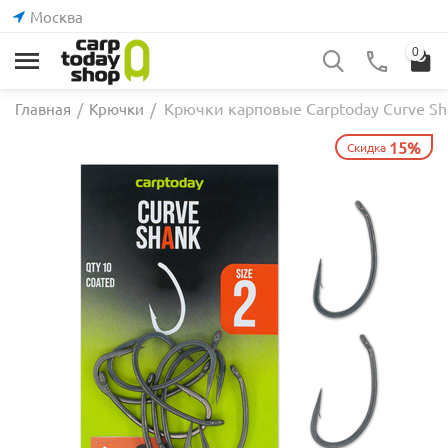
Москва
0
Крючки карповые Carptoday Curve Sh
Главная
/
Крючки
/
15%
Скидка