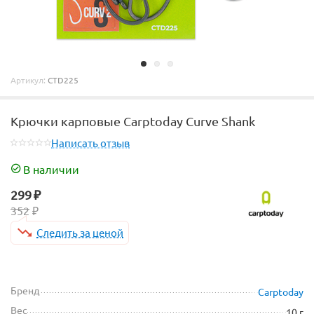
Артикул:
CTD225
Крючки карповые Carptoday Curve Shank
Написать отзыв
В наличии
299
₽
352
₽
Следить за ценой
Бренд
Carptoday
Вес
10 г