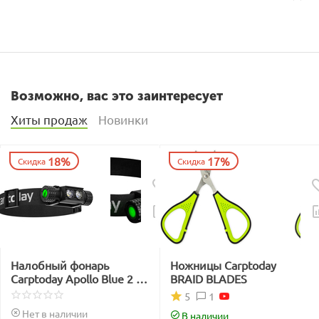
Возможно, вас это заинтересует
Хиты продаж
Новинки
18%
17%
Скидка
Скидка
Налобный фонарь
Ножницы Carptoday
Carptoday Apollo Blue 2 с
BRAID BLADES
функцией
1
5
подсвечивания лески
Нет в наличии
В наличии