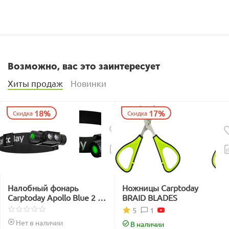
Возможно, вас это заинтересует
Хиты продаж
Новинки
18%
17%
Скидка
Скидка
Налобный фонарь
Ножницы Carptoday
Carptoday Apollo Blue 2 с
BRAID BLADES
функцией
1
5
подсвечивания лески
Нет в наличии
В наличии
синим светом