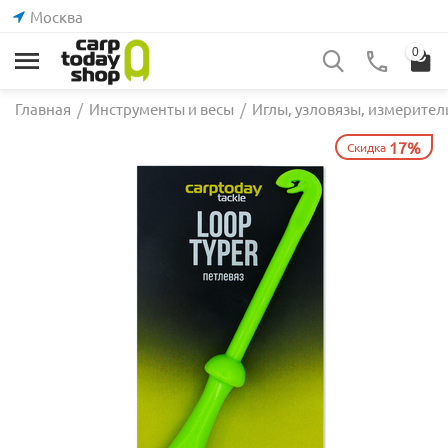
Москва
0
Главная
/
Инструменты и весы
/
Иглы, узловязы, измерител
17%
Скидка