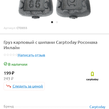
Артикул:
CTD055
Груз карповый с шипами Carptoday Росомаха
Инлайн
Написать отзыв
В наличии
199
₽
243
₽
Следить за ценой
Бренд
Carptoday