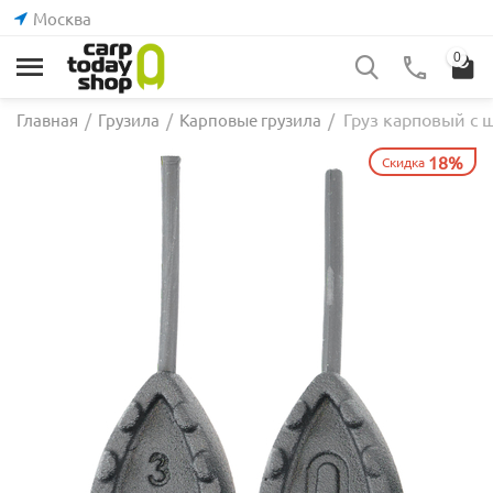
Москва
0
Груз карповый с 
Главная
/
Грузила
/
Карповые грузила
/
18%
Скидка