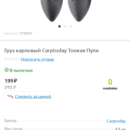
Артикул:
CTD067
Груз карповый Carptoday Тонкая Пуля
Написать отзыв
В наличии
199
₽
243
₽
Следить за ценой
Бренд
Carptoday
Вес груза
3.5 oz