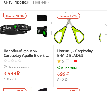
Хиты продаж
Новинки
18%
17%
Скидка
Скидка
Налобный фонарь
Ножницы Carptoday
Carptoday Apollo Blue 2 с
BRAID BLADES
функцией
1
5
подсвечивания лески
Нет в наличии
В наличии
синим светом
3 999
₽
699
₽
4 877
₽
842
₽
17%
17%
Скидка
Скидка