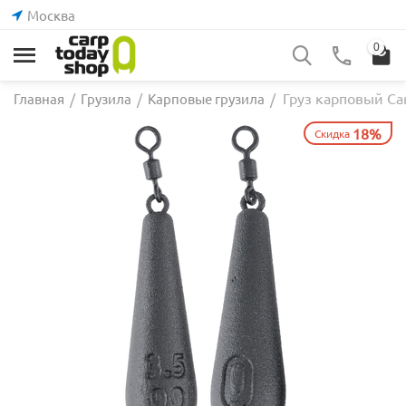
Москва
0
Груз карповый Ca
Главная
/
Грузила
/
Карповые грузила
/
18%
Скидка