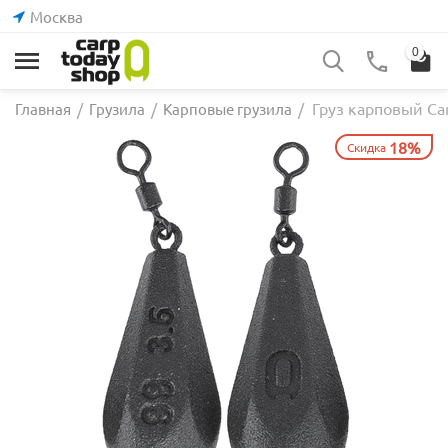
Москва
0
Груз карповый Ca
Главная
/
Грузила
/
Карповые грузила
/
18%
Скидка