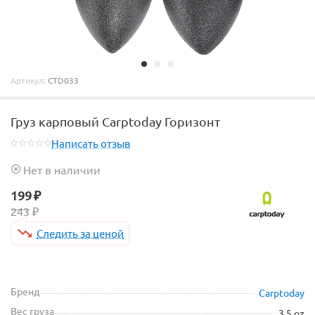
Артикул:
CTD033
Груз карповый Carptoday Горизонт
Написать отзыв
Нет в наличии
199
₽
243
₽
Следить за ценой
Бренд
Carptoday
Вес груза
3.5 oz