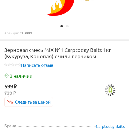
Артикул:
CTB089
Зерновая смесь MIX №1 Carptoday Baits 1кг
(Кукуруза, Конопля) с чили перчиком
Написать отзыв
В наличии
599
₽
730
₽
Следить за ценой
Бренд
Carptoday Baits