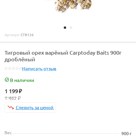
Артикул:
CTB126
Тигровый орех варёный Carptoday Baits 900г
дроблёный
Написать отзыв
В наличии
1 199
₽
1 462
₽
Следить за ценой
Вес
900 г