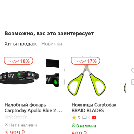
Возможно, вас это заинтересует
Хиты продаж
Новинки
18%
17%
Скидка
Скидка
Налобный фонарь
Ножницы Carptoday
Carptoday Apollo Blue 2 с
BRAID BLADES
функцией
1
5
подсвечивания лески
Нет в наличии
В наличии
синим светом
3 999
₽
699
₽