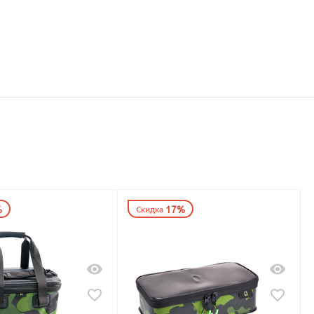
%
17%
Скидка