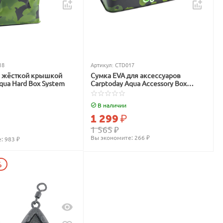
18
Артикул:
CTD017
с жёсткой крышкой
Сумка EVA для аксессуаров
qua Hard Box System
Carptoday Aqua Accessory Box
System
В наличии
1 299
₽
1 565
₽
Вы экономите: 
266
 ₽
: 
983
 ₽
%