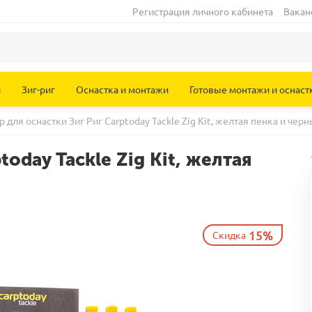
Регистрация личного кабинета
Вакан
и
Зиг-риг
Оснастка и монтажи
Готовые монтажи и оснаст
р для оснастки Зиг Риг Carptoday Tackle Zig Kit, желтая пенка и че
today Tackle Zig Kit, желтая
15%
Скидка