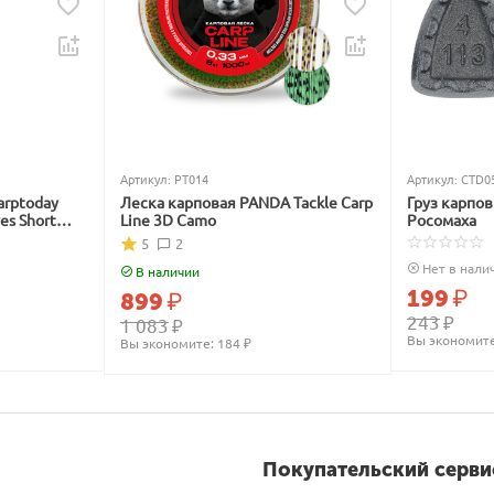
Артикул:
PT014
Артикул:
CTD0
arptoday
Леска карповая PANDA Tackle Carp
Груз карпо
ves Short
Line 3D Camo
Росомаха
5
2
Нет в нали
В наличии
199
₽
899
₽
243
₽
1 083
₽
Вы экономите
Вы экономите: 
184
 ₽
Покупательский серви