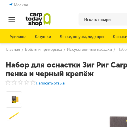
Москва
Удилища
Катушки
Лески, шнуры, лидкоры
Крючк
Главная
/
Бойлы и прикормка
/
Искусственные насадки
/
Набо
Набор для оснастки Зиг Риг Carp
пенка и черный крепёж
Написать отзыв