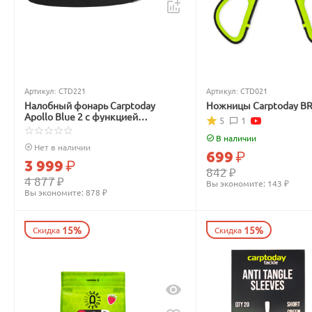
Артикул:
CTD221
Артикул:
CTD021
Налобный фонарь Carptoday
Ножницы Carptoday B
Apollo Blue 2 с функцией
5
1
подсвечивания лески синим
светом
В наличии
Нет в наличии
699
₽
3 999
₽
842
₽
4 877
₽
Вы экономите: 
143
 ₽
Вы экономите: 
878
 ₽
15%
15%
Скидка
Скидка