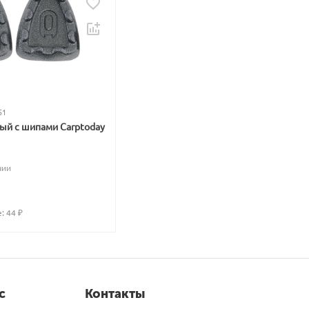
51
вый с шипами Carptoday
чии
: 
44
 ₽
с
Контакты