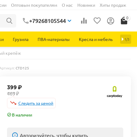
сии
Оптовым покупателям
О нас
Новинки
Хиты продаж
0
+79268105544
ки
Грузила
ПВА-материалы
Кресла и мебель
1/3
рный крепёж
Артикул:
CTD125
399
₽
469
₽
Следить за ценой
В наличии
Авторизуйтесь, чтобы купить