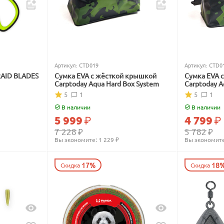
Артикул:
CTD019
Артикул:
CTD0
RAID BLADES
Сумка EVA с жёсткой крышкой
Сумка EVA 
Carptoday Aqua Hard Box System
Carptoday A
5
1
5
1
В наличии
В наличии
5 999
₽
4 799
₽
7 228
₽
5 782
₽
Вы экономите: 
1 229
 ₽
Вы экономите
17%
18
Скидка
Скидка