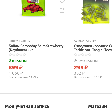
Артикул:
CTB112
Артикул:
CTD159
Бойлы Carptoday Baits Strawberry
Отводчики короткие C
(Клубника) 1кг
Tackle Anti Tangle Slee
зелёные
В наличии
Нет в наличии
899
₽
299
₽
1 058
₽
352
₽
Вы экономите: 
159
 ₽
Вы экономите: 
53
 ₽
Моя учетная запись
Магазин