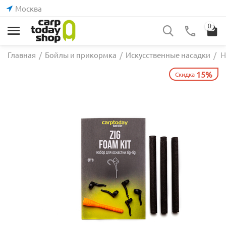
Москва
0
Н
Главная
/
Бойлы и прикормка
/
Искусственные насадки
/
15%
Скидка