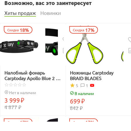
Возможно, вас это заинтересует
Хиты продаж
Новинки
18%
17%
Скидка
Скидка
Налобный фонарь
Ножницы Carptoday
Carptoday Apollo Blue 2 с
BRAID BLADES
функцией
1
5
подсвечивания лески
Нет в наличии
В наличии
синим светом
3 999
₽
699
₽
4 877
₽
842
₽
17%
17%
Скидка
Скидка