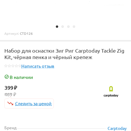
Артикул:
CTD126
Набор для оснастки Зиг Риг Carptoday Tackle Zig
Kit, чёрная пенка и чёрный крепеж
Написать отзыв
В наличии
399
₽
469
₽
Следить за ценой
Бренд
Carptoday