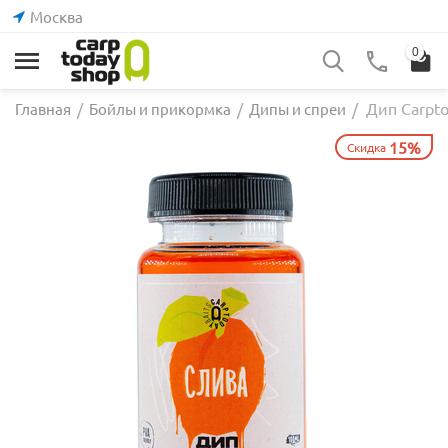
Москва
0
Дип Carpto
Главная
/
Бойлы и прикормка
/
Дипы и спреи
/
15%
Скидка