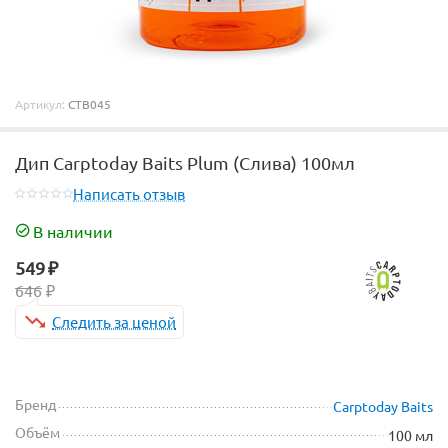
Артикул:
CTB045
Дип Carptoday Baits Plum (Слива) 100мл
Написать отзыв
В наличии
549
₽
646
₽
Следить за ценой
Бренд
Carptoday Baits
Объём
100 мл