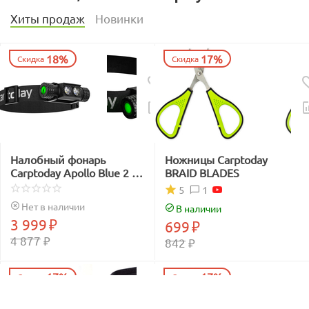
Хиты продаж
Новинки
18%
17%
Скидка
Скидка
Налобный фонарь
Ножницы Carptoday
Carptoday Apollo Blue 2 с
BRAID BLADES
функцией
1
5
подсвечивания лески
Нет в наличии
В наличии
синим светом
3 999
₽
699
₽
4 877
₽
842
₽
17%
17%
Скидка
Скидка