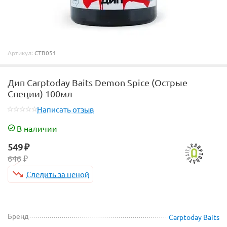
Артикул:
CTB051
Дип Carptoday Baits Demon Spice (Острые
Специи) 100мл
Написать отзыв
В наличии
549
₽
646
₽
Следить за ценой
Бренд
Carptoday Baits