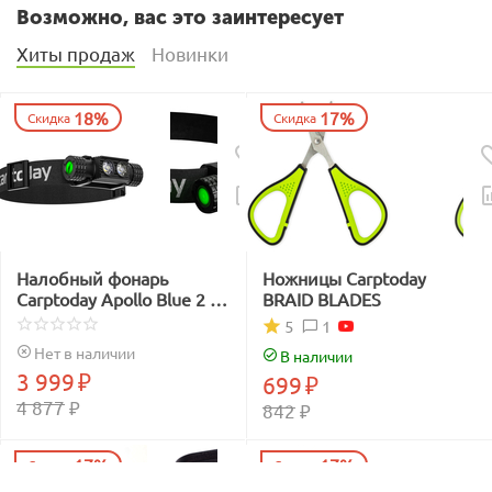
Возможно, вас это заинтересует
Хиты продаж
Новинки
18%
17%
Скидка
Скидка
Налобный фонарь
Ножницы Carptoday
Carptoday Apollo Blue 2 с
BRAID BLADES
функцией
1
5
подсвечивания лески
Нет в наличии
В наличии
синим светом
3 999
₽
699
₽
4 877
₽
842
₽
17%
17%
Скидка
Скидка