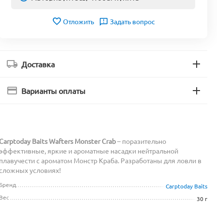
Отложить
Задать вопрос
Доставка
Варианты оплаты
Carptoday Baits Wafters Monster Crab
– поразительно
эффективные, яркие и ароматные насадки нейтральной
плавучести c ароматом Монстр Краба. Разработаны для ловли в
сложных условиях!
Бренд
Carptoday Baits
Вес
30 г