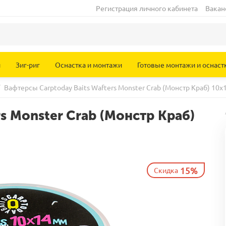
Регистрация личного кабинета
Вакан
и
Зиг-риг
Оснастка и монтажи
Готовые монтажи и оснаст
Вафтерсы Carptoday Baits Wafters Monster Crab (Монстр Краб) 10
s Monster Crab (Монстр Краб)
15%
Скидка