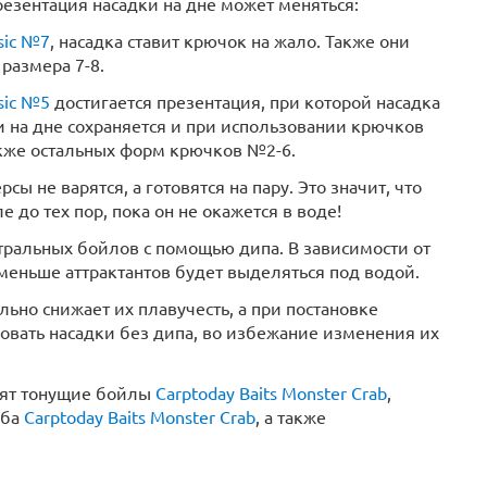
езентация насадки на дне может меняться:
sic №7
, насадка ставит крючок на жало. Также они
размера 7-8.
sic №5
достигается презентация, при которой насадка
и на дне сохраняется и при использовании крючков
также остальных форм крючков №2-6.
рсы не варятся, а готовятся на пару. Это значит, что
 до тех пор, пока он не окажется в воде!
тральных бойлов с помощью дипа. В зависимости от
 меньше аттрактантов будет выделяться под водой.
но снижает их плавучесть, а при постановке
овать насадки без дипа, во избежание изменения их
нят тонущие бойлы
Carptoday Baits Monster Crab
,
аба
Carptoday Baits Monster Crab
, а также