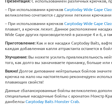
Презентация:
С использованием различных крючков, пр
– При использовании крючков
Carptoday Wide Gape Clas
великолепно сочетаются с другими легкими крючками 
– При использовании крючков
Carptoday Wide Gape Clas
плавает, а крючок лежит. Данное расположение насадк
Wide Gape других производителей в размере 4 и 6, а 
Приготовление:
Как и все насадки Carptoday Baits, вафте
каждая добавленная капля аттрактанта останется в бойле
Улучшение:
Вы можете усилить привлекательность ней
того, как долго вы замачиваете приманку, больше или
Важно!
Долгое дипование нейтральных бойлов значитель
крючка на жало мы настоятельно рекомендуем использ
плавающих свойств!
Данные сбалансированные бойлы великолепно допол
специальные насадочные бойлы с ароматом Монстр Кр
дамбелсы
Carptoday Baits Monster Crab
.