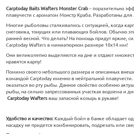
Carptoday Baits Wafters Monster Crab
– поразительно эф
плавучести c ароматом Монстр Краба. Разработаны для
Многие рыболовы сталкивались с ситуацией, когда карп
снеговика, тонущих или плавающих бойлов. Обычно это
ранней весной. Что делать? На помощь придут яркие, с
Carptoday Wafters в миниатюрном размере 10х14 мм!
Они великолепно выделяются на дне и отдают множеств
нравятся карпу!
Помимо своего небольшого размера и описанных внешн
командой Carptoday именно в нейтральной плавучести.
оказаться во рту рыбы. Данное свойство особенно акту
рыбы, на сильно запрессованных участках водоема и ди
Carptoday Wafters
ваш запасной козырь в рукаве!
Удобство и качество:
Каждый бойл в банке обладает од
насадку не придется комбинировать, подрезать или све