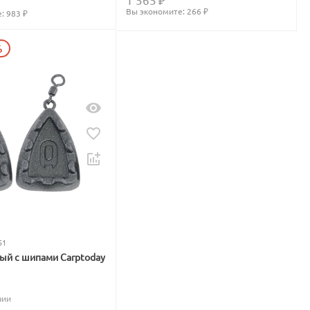
Вы экономите: 
266
 ₽
: 
983
 ₽
%
51
вый с шипами Carptoday
чии