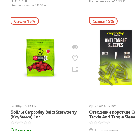
Вы экономите: 
143
 ₽
Вы экономите: 
878
 ₽
15%
15%
Скидка
Скидка
Артикул:
CTB112
Артикул:
CTD159
Бойлы Carptoday Baits Strawberry
Отводчики короткие C
(Клубника) 1кг
Tackle Anti Tangle Slee
зелёные
В наличии
Нет в наличии