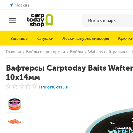
Москва
Удилища
Катушки
Лески, шнуры, лидкоры
Крючк
Главная
/
Бойлы и прикормка
/
Бойлы
/
Wafters нейтральные
/
Вафтерсы Carptoday Baits Wafter
10х14мм
Написать отзыв