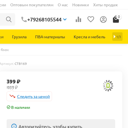
сии
Оптовым покупателям
О нас
Новинки
Хиты продаж
0
+79268105544
ки
Грузила
ПВА-материалы
Кресла и мебель
1/3
х14мм
Артикул:
CTB169
399
₽
469
₽
Следить за ценой
В наличии
Авторизуйтесь, чтобы купить