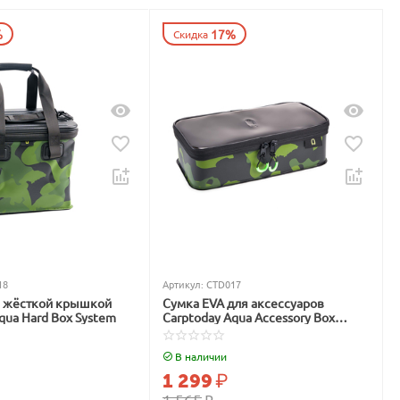
%
17%
Скидка
18
Артикул:
CTD017
с жёсткой крышкой
Сумка EVA для аксессуаров
qua Hard Box System
Carptoday Aqua Accessory Box
System
В наличии
1 299
₽
1 565
₽