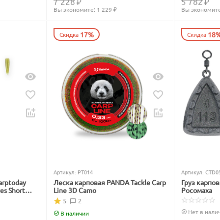
7 228
₽
5 782
₽
Вы экономите: 
1 229
 ₽
Вы экономите
17%
18
Скидка
Скидка
Артикул:
PT014
Артикул:
CTD0
arptoday
Леска карповая PANDA Tackle Carp
Груз карпо
ves Short
Line 3D Camo
Росомаха
5
2
Нет в нали
В наличии