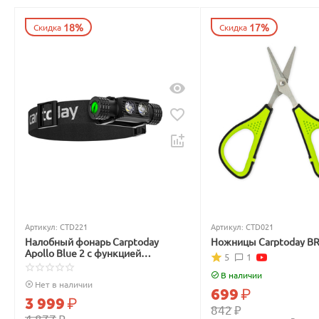
18%
17%
Скидка
Скидка
Артикул:
CTD221
Артикул:
CTD021
Налобный фонарь Carptoday
Ножницы Carptoday B
Apollo Blue 2 с функцией
5
1
подсвечивания лески синим
светом
В наличии
Нет в наличии
699
₽
3 999
₽
842
₽
4 877
₽