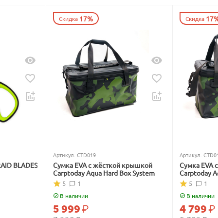
17%
17
Скидка
Скидка
Артикул:
CTD019
Артикул:
CTD0
RAID BLADES
Сумка EVA с жёсткой крышкой
Сумка EVA 
Carptoday Aqua Hard Box System
Carptoday A
5
1
5
1
В наличии
В наличии
5 999
₽
4 799
₽