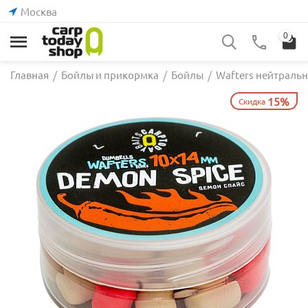
Москва
0
Главная
/
Бойлы и прикормка
/
Бойлы
/
Wafters нейтраль
15%
Скидка