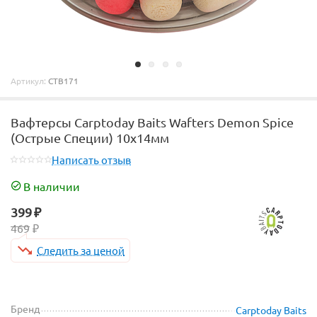
Артикул:
CTB171
Вафтерсы Carptoday Baits Wafters Demon Spice
(Острые Специи) 10х14мм
Написать отзыв
В наличии
399
₽
469
₽
Следить за ценой
Бренд
Carptoday Baits