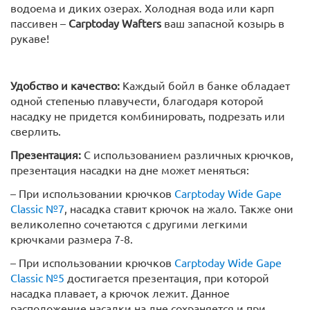
водоема и диких озерах. Холодная вода или карп
пассивен –
Carptoday Wafters
ваш запасной козырь в
рукаве!
Удобство и качество:
Каждый бойл в банке обладает
одной степенью плавучести, благодаря которой
насадку не придется комбинировать, подрезать или
сверлить.
Презентация:
С использованием различных крючков,
презентация насадки на дне может меняться:
– При использовании крючков
Carptoday Wide Gape
Classic №7
, насадка ставит крючок на жало. Также они
великолепно сочетаются с другими легкими
крючками размера 7-8.
– При использовании крючков
Carptoday Wide Gape
Classic №5
достигается презентация, при которой
насадка плавает, а крючок лежит. Данное
расположение насадки на дне сохраняется и при