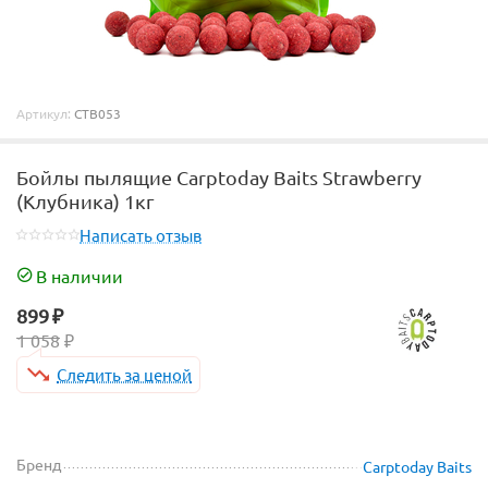
Артикул:
CTB053
Бойлы пылящие Carptoday Baits Strawberry
(Клубника) 1кг
Написать отзыв
В наличии
899
₽
1 058
₽
Следить за ценой
Бренд
Carptoday Baits