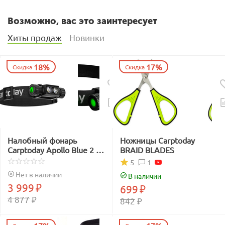
Возможно, вас это заинтересует
Хиты продаж
Новинки
18%
17%
Скидка
Скидка
Налобный фонарь
Ножницы Carptoday
Carptoday Apollo Blue 2 с
BRAID BLADES
функцией
1
5
подсвечивания лески
Нет в наличии
В наличии
синим светом
3 999
₽
699
₽
4 877
₽
842
₽