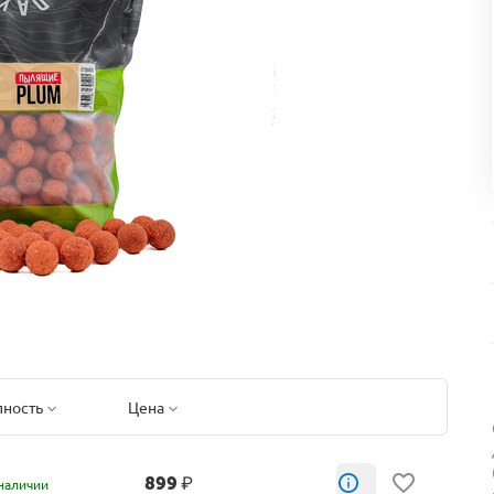
пность
Цена
899
₽
наличии