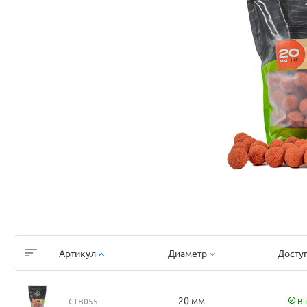
Артикул
Диаметр
Досту
20 мм
CTB055
В 