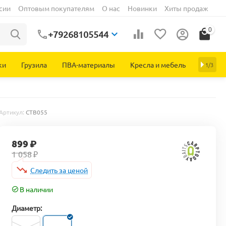
сии
Оптовым покупателям
О нас
Новинки
Хиты продаж
0
+79268105544
ки
Грузила
ПВА-материалы
Кресла и мебель
1/3
Артикул:
CTB055
899
₽
1 058
₽
Следить за ценой
В наличии
Диаметр: