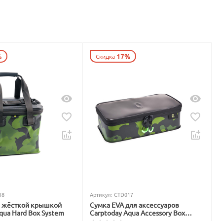
%
17%
Скидка
18
Артикул:
CTD017
с жёсткой крышкой
Сумка EVA для аксессуаров
qua Hard Box System
Carptoday Aqua Accessory Box
System