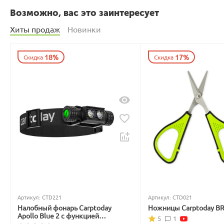
Возможно, вас это заинтересует
Хиты продаж
Новинки
18%
17%
Скидка
Скидка
Артикул:
CTD221
Артикул:
CTD021
Налобный фонарь Carptoday
Ножницы Carptoday B
Apollo Blue 2 с функцией
5
1
подсвечивания лески синим