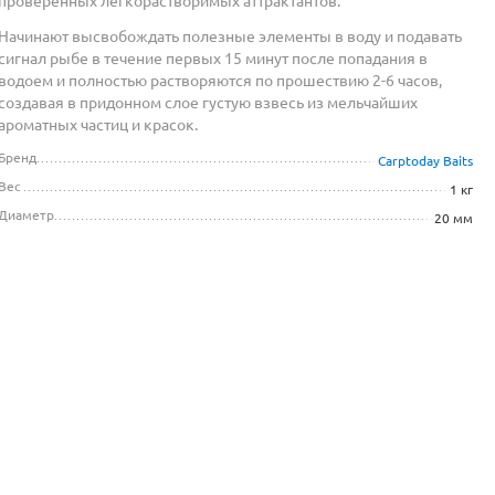
проверенных легкорастворимых аттрактантов.
Начинают высвобождать полезные элементы в воду и подавать
сигнал рыбе в течение первых 15 минут после попадания в
водоем и полностью растворяются по прошествию 2-6 часов,
создавая в придонном слое густую взвесь из мельчайших
ароматных частиц и красок.
Бренд
Carptoday Baits
Вес
1 кг
Диаметр
20 мм