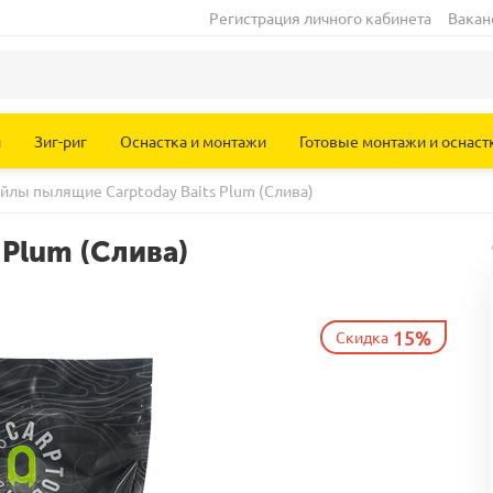
Регистрация личного кабинета
Вакан
и
Зиг-риг
Оснастка и монтажи
Готовые монтажи и оснаст
йлы пылящие Carptoday Baits Plum (Слива)
Plum (Слива)
15%
Скидка