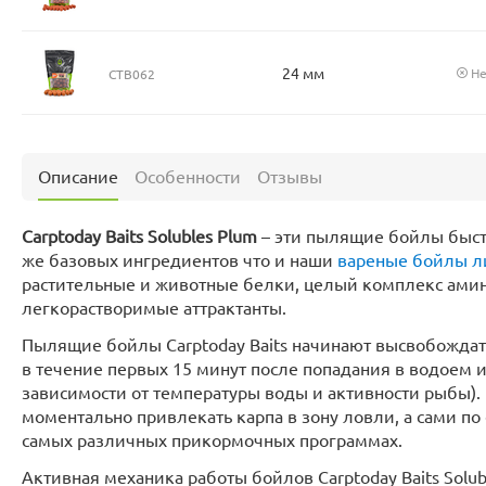
24 мм
Не
CTB062
Описание
Особенности
Отзывы
Carptoday Baits Solubles Plum
– эти пылящие бойлы быст
же базовых ингредиентов что и наши
вареные бойлы л
растительные и животные белки, целый комплекс амино
легкорастворимые аттрактанты.
Пылящие бойлы Carptoday Baits начинают высвобождат
в течение первых 15 минут после попадания в водоем и
зависимости от температуры воды и активности рыбы).
моментально привлекать карпа в зону ловли, а сами п
самых различных прикормочных программах.
Активная механика работы бойлов Carptoday Baits Solub