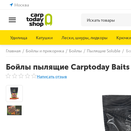
Москва
Удилища
Катушки
Лески, шнуры, лидкоры
Крючк
Главная
/
Бойлы и прикормка
/
Бойлы
/
Пылящие Soluble
/
Бо
Бойлы пылящие Carptoday Baits 
Написать отзыв