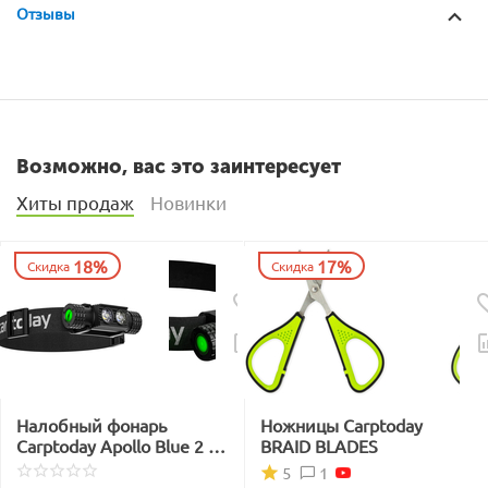
Отзывы
Возможно, вас это заинтересует
Хиты продаж
Новинки
18%
17%
Скидка
Скидка
Налобный фонарь
Ножницы Carptoday
Carptoday Apollo Blue 2 с
BRAID BLADES
функцией
1
5
подсвечивания лески