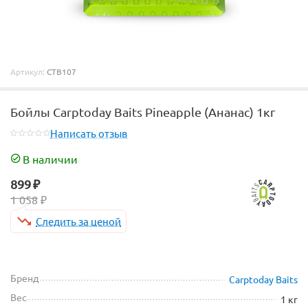
Артикул:
CTB107
Бойлы Carptoday Baits Pineapple (Ананас) 1кг
Написать отзыв
В наличии
899
₽
1 058
₽
Следить за ценой
Бренд
Carptoday Baits
Вес
1 кг