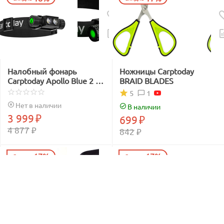
Налобный фонарь
Ножницы Carptoday
Carptoday Apollo Blue 2 с
BRAID BLADES
функцией
1
5
подсвечивания лески
Нет в наличии
В наличии
синим светом
3 999
₽
699
₽
4 877
₽
842
₽
17%
17%
Скидка
Скидка