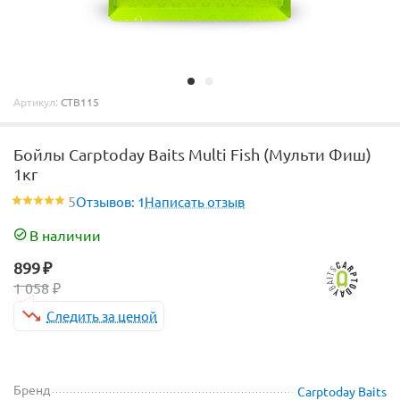
Артикул:
CTB115
Бойлы Carptoday Baits Multi Fish (Мульти Фиш)
1кг
5
Отзывов: 1
Написать отзыв
В наличии
899
₽
1 058
₽
Следить за ценой
Бренд
Carptoday Baits