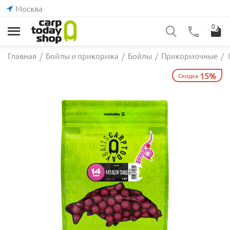
Москва
0
Главная
/
Бойлы и прикормка
/
Бойлы
/
Прикормочные
/
15%
Скидка