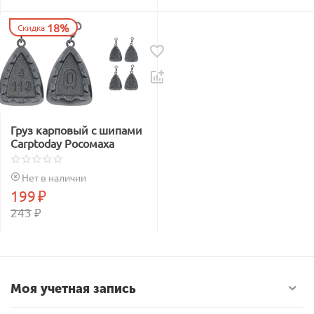
18%
Скидка
Груз карповый с шипами
Carptoday Росомаха
Нет в наличии
199
₽
243
₽
Моя учетная запись