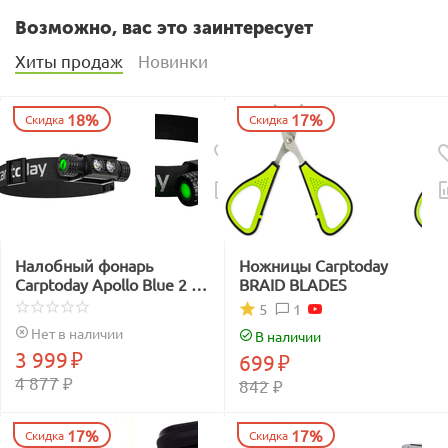
Возможно, вас это заинтересует
Хиты продаж
Новинки
18%
17%
Скидка
Скидка
Налобный фонарь
Ножницы Carptoday
Carptoday Apollo Blue 2 с
BRAID BLADES
функцией
1
5
подсвечивания лески
Нет в наличии
В наличии
синим светом
3 999
₽
699
₽
4 877
₽
842
₽
17%
17%
Скидка
Скидка