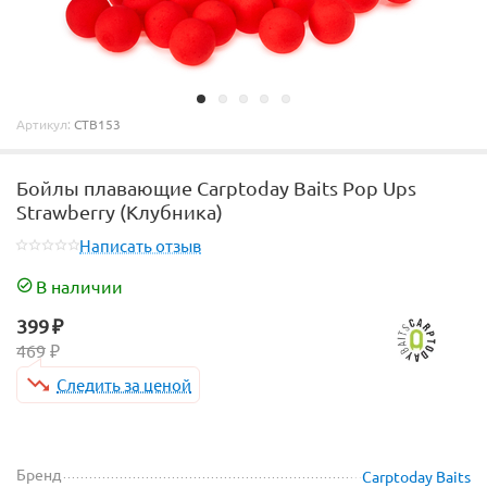
Артикул:
CTB153
Бойлы плавающие Carptoday Baits Pop Ups
Strawberry (Клубника)
Написать отзыв
В наличии
399
₽
469
₽
Следить за ценой
Бренд
Carptoday Baits