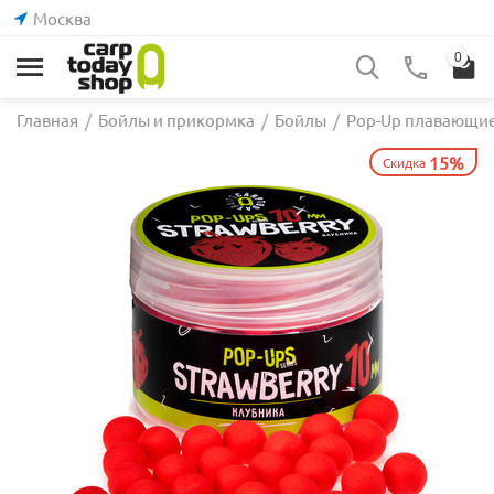
Москва
0
Главная
/
Бойлы и прикормка
/
Бойлы
/
Pop-Up плавающи
15%
Скидка