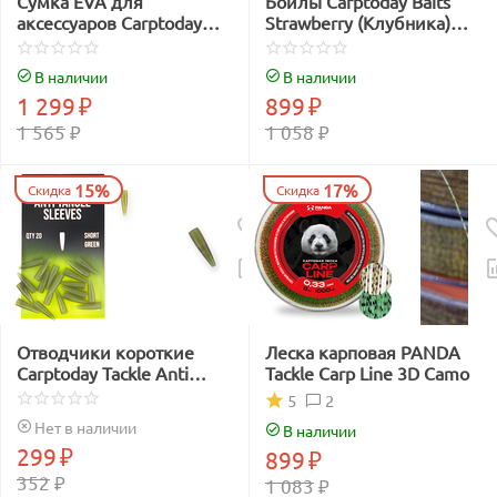
Сумка EVA для
Бойлы Carptoday Baits
аксессуаров Carptoday
Strawberry (Клубника)
Aqua Accessory Box
1кг
System
В наличии
В наличии
1 299
₽
899
₽
1 565
₽
1 058
₽
15%
17%
Скидка
Скидка
Отводчики короткие
Леска карповая PANDA
Carptoday Tackle Anti
Tackle Carp Line 3D Camo
Tangle Sleeves Short
2
5
зелёные
Нет в наличии
В наличии
299
₽
899
₽
352
₽
1 083
₽