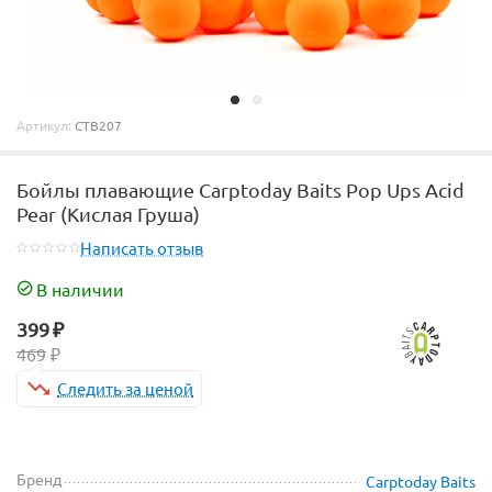
Артикул:
CTB207
Бойлы плавающие Carptoday Baits Pop Ups Acid
Pear (Кислая Груша)
Написать отзыв
В наличии
399
₽
469
₽
Следить за ценой
Бренд
Carptoday Baits