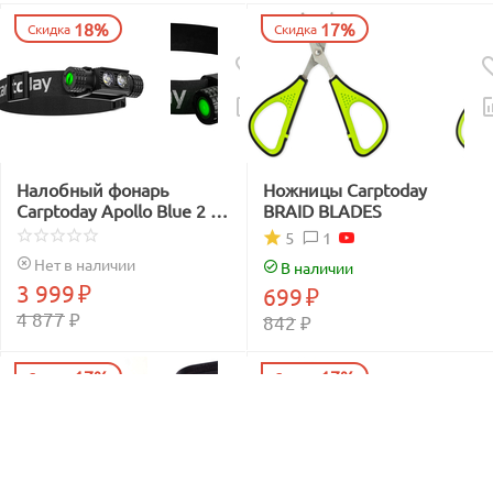
18%
17%
Скидка
Скидка
Налобный фонарь
Ножницы Carptoday
Carptoday Apollo Blue 2 с
BRAID BLADES
функцией
1
5
подсвечивания лески
Нет в наличии
В наличии
синим светом
3 999
₽
699
₽
4 877
₽
842
₽
17%
17%
Скидка
Скидка