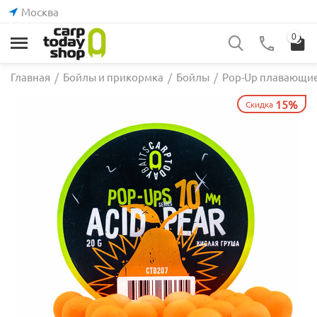
Москва
0
Главная
/
Бойлы и прикормка
/
Бойлы
/
Pop-Up плавающи
15%
Скидка