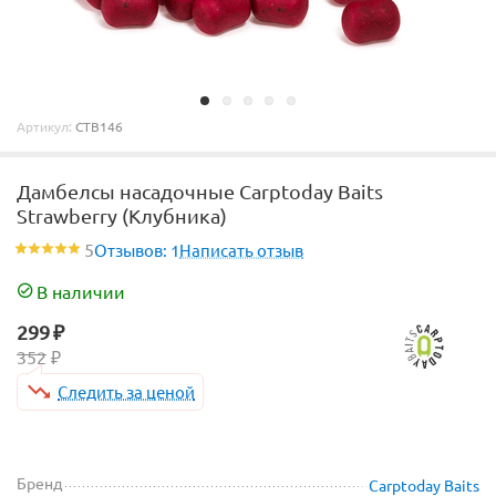
Артикул:
CTB146
Дамбелсы насадочные Carptoday Baits
Strawberry (Клубника)
5
Отзывов: 1
Написать отзыв
В наличии
299
₽
352
₽
Следить за ценой
Бренд
Carptoday Baits