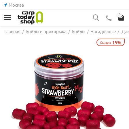
Москва
0
Дам
Главная
/
Бойлы и прикормка
/
Бойлы
/
Насадочные
/
15%
Скидка