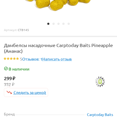
Артикул:
CTB145
Дамбелсы насадочные Carptoday Baits Pineapple
(Ананас)
5
Отзывов: 1
Написать отзыв
В наличии
299
₽
352
₽
Следить за ценой
Бренд
Carptoday Baits