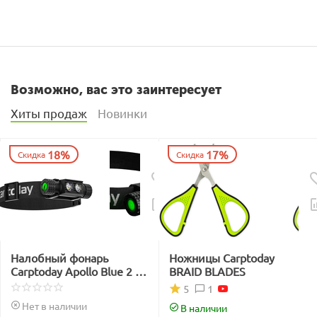
Возможно, вас это заинтересует
Хиты продаж
Новинки
18%
17%
Скидка
Скидка
Налобный фонарь
Ножницы Carptoday
Carptoday Apollo Blue 2 с
BRAID BLADES
функцией
1
5
подсвечивания лески
Нет в наличии
В наличии
синим светом