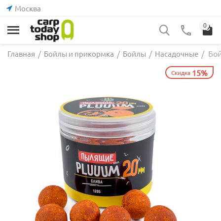
Москва
0
Бой
Главная
/
Бойлы и прикормка
/
Бойлы
/
Насадочные
/
15%
Скидка