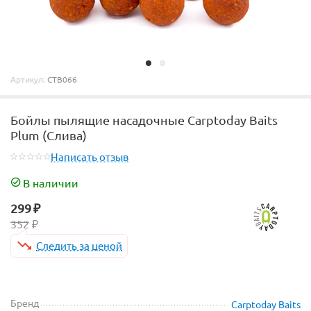
Артикул:
CTB066
Бойлы пылящие насадочные Carptoday Baits
Plum (Слива)
Написать отзыв
В наличии
299
₽
352
₽
Следить за ценой
Бренд
Carptoday Baits