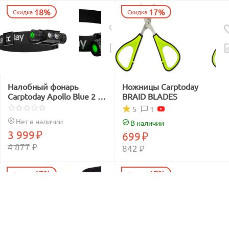
18%
17%
Скидка
Скидка
Налобный фонарь
Ножницы Carptoday
Carptoday Apollo Blue 2 с
BRAID BLADES
функцией
1
5
подсвечивания лески
Нет в наличии
В наличии
синим светом
3 999
₽
699
₽
4 877
₽
842
₽
17%
17%
Скидка
Скидка