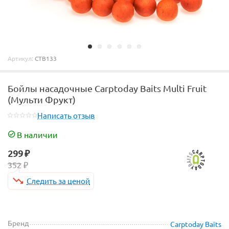
Артикул:
CTB133
Бойлы насадочные Carptoday Baits Multi Fruit
(Мульти Фрукт)
Написать отзыв
В наличии
299
₽
352
₽
Следить за ценой
Бренд
Carptoday Baits